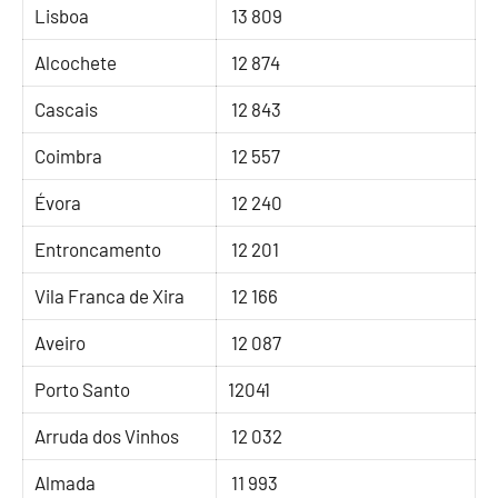
Lisboa
13 809
Alcochete
12 874
Cascais
12 843
Coimbra
12 557
Évora
12 240
Entroncamento
12 201
Vila Franca de Xira
12 166
Aveiro
12 087
Porto Santo
12041
Arruda dos Vinhos
12 032
Almada
11 993