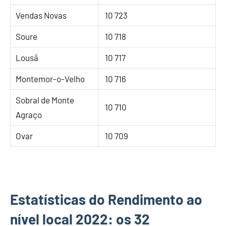
Vendas Novas
10 723
Soure
10 718
Lousã
10 717
Montemor-o-Velho
10 716
Sobral de Monte
10 710
Agraço
Ovar
10 709
Estatísticas do Rendimento ao
nível local 2022: os 32