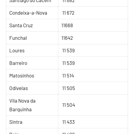
Santiago do Cacém
11 682
Condeixa-a-Nova
11 672
Santa Cruz
11668
Funchal
11642
Loures
11 539
Barreiro
11 539
Matosinhos
11 514
Odivelas
11 505
Vila Nova da
11 504
Barquinha
Sintra
11 433