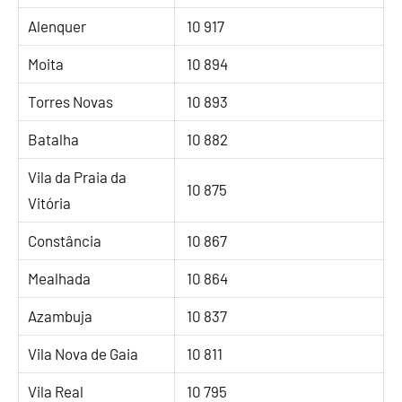
Alenquer
10 917
Moita
10 894
Torres Novas
10 893
Batalha
10 882
Vila da Praia da
10 875
Vitória
Constância
10 867
Mealhada
10 864
Azambuja
10 837
Vila Nova de Gaia
10 811
Vila Real
10 795