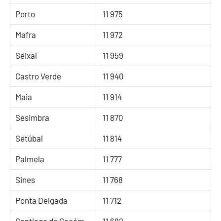
Porto
11 975
Mafra
11 972
Seixal
11 959
Castro Verde
11 940
Maia
11 914
Sesimbra
11 870
Setúbal
11 814
Palmela
11 777
Sines
11 768
Ponta Delgada
11 712