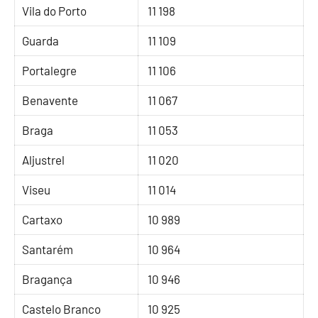
Vila do Porto
11 198
Guarda
11 109
Portalegre
11 106
Benavente
11 067
Braga
11 053
Aljustrel
11 020
Viseu
11 014
Cartaxo
10 989
Santarém
10 964
Bragança
10 946
Castelo Branco
10 925