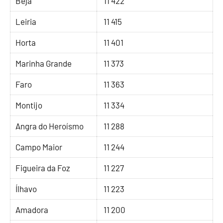
Beja
11 422
Leiria
11 415
Horta
11 401
Marinha Grande
11 373
Faro
11 363
Montijo
11 334
Angra do Heroísmo
11 288
Campo Maior
11 244
Figueira da Foz
11 227
Ílhavo
11 223
Amadora
11 200