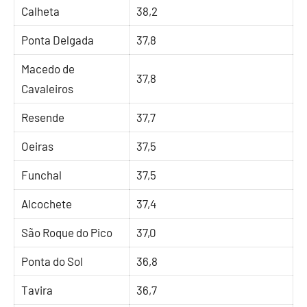
Calheta
38,2
Ponta Delgada
37,8
Macedo de
37,8
Cavaleiros
Resende
37,7
Oeiras
37,5
Funchal
37,5
Alcochete
37,4
São Roque do Pico
37,0
Ponta do Sol
36,8
Tavira
36,7