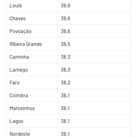
Loulé
36,6
Chaves
36,6
Povoação
36,6
Ribeira Grande
36,5
Caminha
36,3
Lamego
36,3
Faro
36,2
Coimbra
36,1
Matosinhos
36,1
Lagos
36,1
Nordeste
36,1