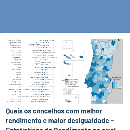
Quais os concelhos com melhor
rendimento e maior desigualdade –
Estatísticas do Rendimento ao nível