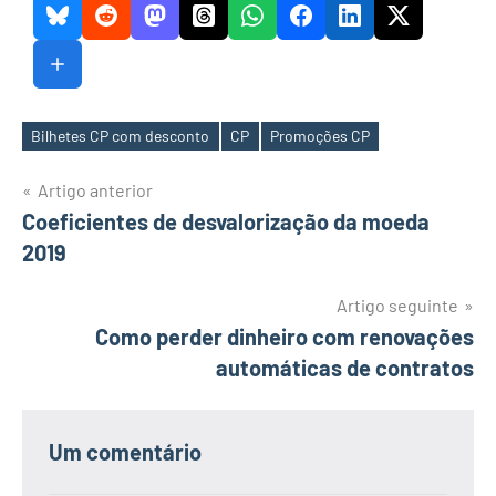
Bilhetes CP com desconto
CP
Promoções CP
Etiquetas
Navegação
Artigo anterior
Coeficientes de desvalorização da moeda
de
2019
artigos
Artigo seguinte
Como perder dinheiro com renovações
automáticas de contratos
Um comentário