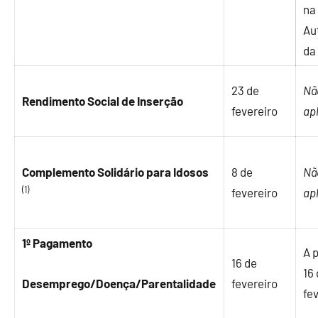
na
Au
da
23 de
Nã
Rendimento Social de Inserção
fevereiro
ap
Complemento Solidário para Idosos
8 de
Nã
(1)
fevereiro
ap
1º Pagamento
A p
16 de
16
Desemprego/Doença/Parentalidade
fevereiro
fe