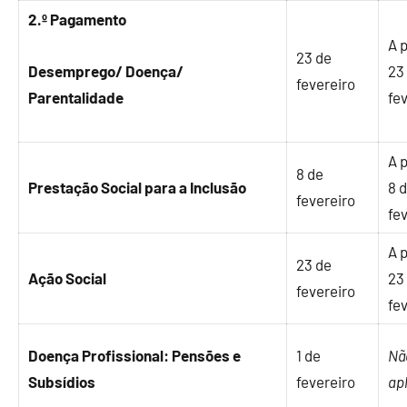
2.º Pagamento
A p
23 de
Desemprego/ Doença/
23
fevereiro
Parentalidade
fe
A p
8 de
Prestação Social para a Inclusão
8 
fevereiro
fe
A p
23 de
Ação Social
23
fevereiro
fe
Doença Profissional: Pensões e
1 de
Nã
Subsídios
fevereiro
ap