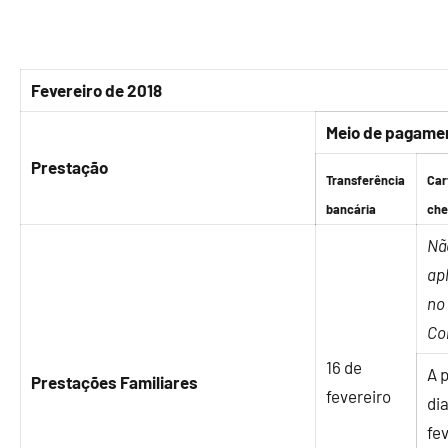
Fevereiro de 2018
Meio de pagame
Prestação
Transferência
Car
bancária
ch
Nã
ap
no
Co
16 de
A p
Prestações Familiares
fevereiro
dia
fe