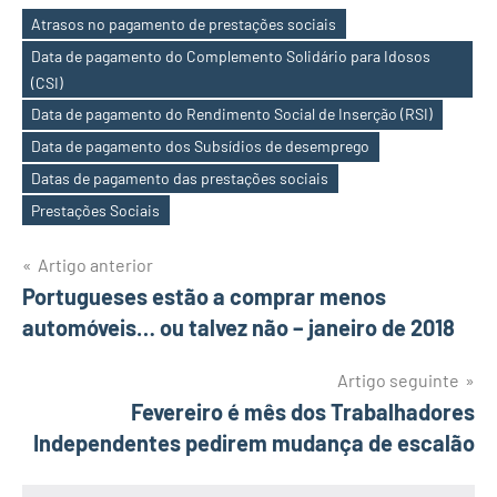
Atrasos no pagamento de prestações sociais
Data de pagamento do Complemento Solidário para Idosos
(CSI)
Data de pagamento do Rendimento Social de Inserção (RSI)
Etiquetas
Data de pagamento dos Subsídios de desemprego
Datas de pagamento das prestações sociais
Prestações Sociais
Navegação
Artigo anterior
Portugueses estão a comprar menos
de
automóveis… ou talvez não – janeiro de 2018
artigos
Artigo seguinte
Fevereiro é mês dos Trabalhadores
Independentes pedirem mudança de escalão