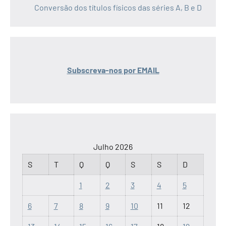
Conversão dos títulos físicos das séries A, B e D
Subscreva-nos por EMAIL
Julho 2026
S
T
Q
Q
S
S
D
1
2
3
4
5
6
7
8
9
10
11
12