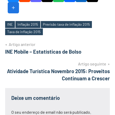
INE
Inflação 2015
Previsão taxa de inflação 2015
Etiquetas
Taxa de inflação 2015
Navegação
Artigo anterior
INE Mobile – Estatísticas de Bolso
de
artigos
Artigo seguinte
Atividade Turística Novembro 2015: Proveitos
Continuam a Crescer
Deixe um comentário
O seu endereço de email não será publicado.