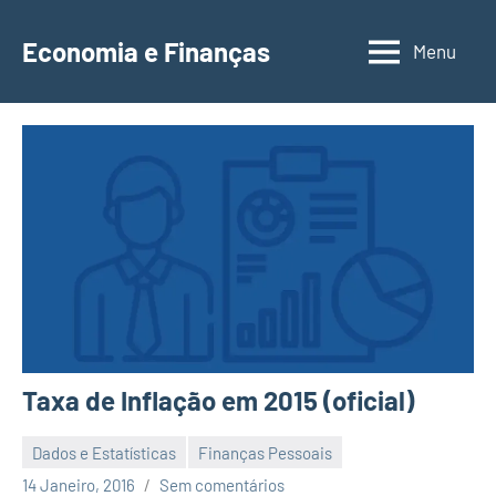
Saltar
para
Economia e Finanças
Menu
Depósitos
o
a
conteúdo
Prazo,
IRS,
Finanças
Pessoais,
Calendários
Taxa de Inflação em 2015 (oficial)
Dados e Estatísticas
Finanças Pessoais
Economia
14 Janeiro, 2016
Sem comentários