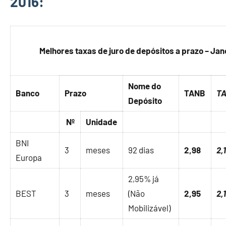
2016:
Melhores taxas de juro de depósitos a prazo – Jan
Nome do
Banco
Prazo
TANB
T
Depósito
Nº
Unidade
BNI
3
meses
92 dias
2,98
2,
Europa
2,95% já
BEST
3
meses
(Não
2,95
2,
Mobilizável)