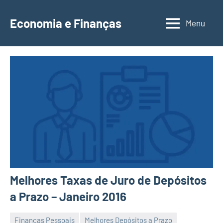
Saltar
para
Economia e Finanças
Menu
Depósitos
o
a
conteúdo
Prazo,
IRS,
Finanças
Pessoais,
Calendários
Melhores Taxas de Juro de Depósitos
a Prazo – Janeiro 2016
Finanças Pessoais
Melhores Depósitos a Prazo