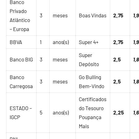
Banco
Privado
3
meses
Boas Vindas
2,75
1,
Atlântico
– Europa
BBVA
1
anos(s)
Super 4+
2,75
1,
Super
Banco BIG
3
meses
2,5
1,
Depósito
Banco
Go Bulling
3
meses
2,5
1,
Carregosa
Bem-Vindo
Certificados
ESTADO –
do Tesouro
5
anos(s)
2,25
1,
IGCP
Poupança
Mais