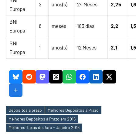
BNI
2
anos(s)
24 Meses
2,25
1,
Europa
BNI
6
meses
183 dias
2,2
1,
Europa
BNI
1
anos(s)
12 Meses
2,1
1,
Europa
Depósitos a prazo
Melhores Depósitos a Prazo
Melhores Depósitos a Prazo em 2016
Etiquetas
Melhores Taxas de Juro - Janeiro 2016