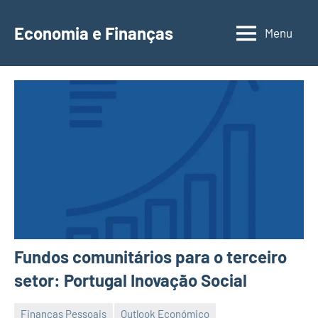
Saltar
para
Economia e Finanças
Menu
Depósitos
o
a
conteúdo
Prazo,
IRS,
Finanças
Pessoais,
Calendários
Fundos comunitários para o terceiro
setor: Portugal Inovação Social
Finanças Pessoais
Outlook Económico