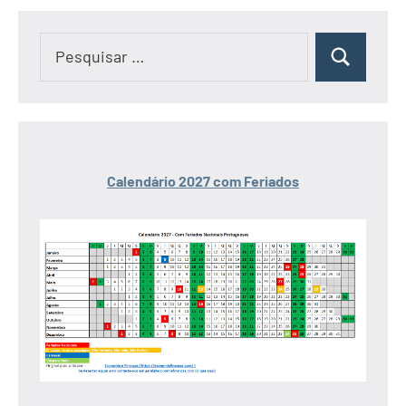
Pesquisar
Pesquisar
por:
Calendário 2027 com Feriados