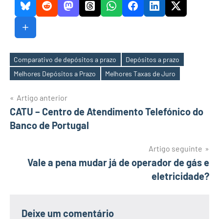
Comparativo de depósitos a prazo
Depósitos a prazo
Etiquetas
Melhores Depósitos a Prazo
Melhores Taxas de Juro
Navegação
Artigo anterior
CATU – Centro de Atendimento Telefónico do
de
Banco de Portugal
artigos
Artigo seguinte
Vale a pena mudar já de operador de gás e
eletricidade?
Deixe um comentário