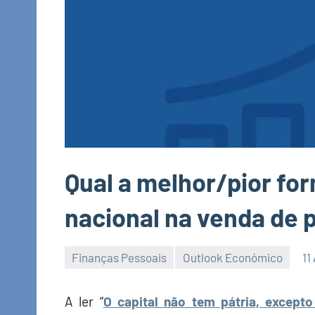
Qual a melhor/pior fo
nacional na venda de 
Finanças Pessoais
Outlook Económico
11
Economia
e
A ler “
O capital não tem pátria, except
Finanças