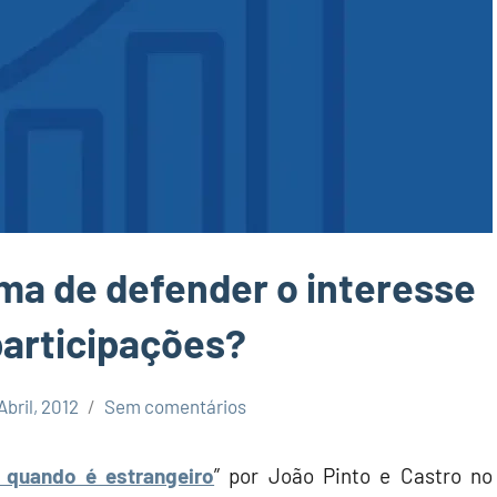
rma de defender o interesse
participações?
 Abril, 2012
Sem comentários
o quando é estrangeiro
” por João Pinto e Castro no