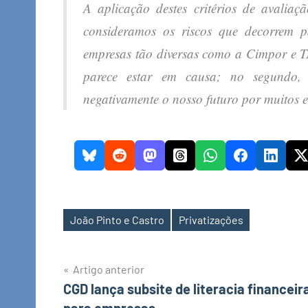
A aplicação destes critérios de avalia
consideramos os riscos que decorrem 
empresas tão diversas como a Cimpor e T
parece estar em causa; no segundo,
negativamente o nosso futuro por muitos 
João Pinto e Castro
Privatizações
Etiquetas
Navegação
Artigo anterior
CGD lança subsite de literacia financeir
de
para empresas