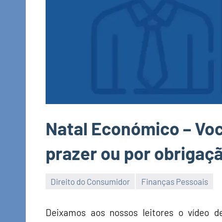
Natal Económico – Vo
prazer ou por obrigaçã
Direito do Consumidor
Finanças Pessoais
Economia
e
Deixamos aos nossos leitores o vídeo 
Finanças