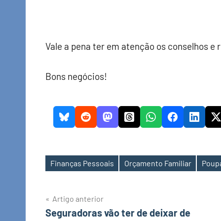
Vale a pena ter em atenção os conselhos e 
Bons negócios!
Finanças Pessoais
Orçamento Familiar
Poup
Etiquetas
Navegação
Artigo anterior
Seguradoras vão ter de deixar de
de