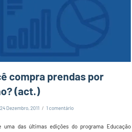
cê compra prendas por
o? (act.)
24 Dezembro, 2011
1 comentário
de uma das últimas edições do programa Educação