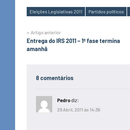
Eleições Legislativas 2011
Partidos políticos
Etiquetas
Navegação
Artigo anterior
Entrega do IRS 2011 – 1ª fase termina
de
amanhã
artigos
8 comentários
Pedro
diz:
29 Abril, 2011 às 14:36