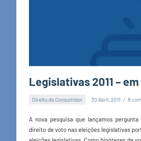
Legislativas 2011 – em
Direito do Consumidor
30 Abril, 2011
8 com
Economia
e
A nova pesquisa que lançamos pergunta 
Finanças
direito de voto nas eleições legislativas
eleições legislativas. Como hipóteses de v