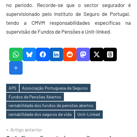
no período. Recorde-se que o sector segurador é
supervisionado pelo Instituto de Seguro de Portugal,
tendo a CMVM responsabilidades específicas na
supervisão de Fundos de Pensões e Unit-linked.
APS
Associação Portuguesa de Seguros
Fundos de Pensões Abertos
Etiquetas
rentabilidade dos fundos de pensões abertos
rentabilidade dos seguros de vida
Unit-Linked
Navegação
Artigo anterior