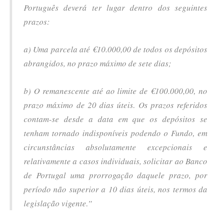
Português deverá ter lugar dentro dos seguintes
prazos:
a) Uma parcela até €10.000,00 de todos os depósitos
abrangidos, no prazo máximo de sete dias;
b) O remanescente até ao limite de €100.000,00, no
prazo máximo de 20 dias úteis. Os prazos referidos
contam-se desde a data em que os depósitos se
tenham tornado indisponíveis podendo o Fundo, em
circunstâncias absolutamente excepcionais e
relativamente a casos individuais, solicitar ao Banco
de Portugal uma prorrogação daquele prazo, por
período não superior a 10 dias úteis, nos termos da
legislação vigente.”