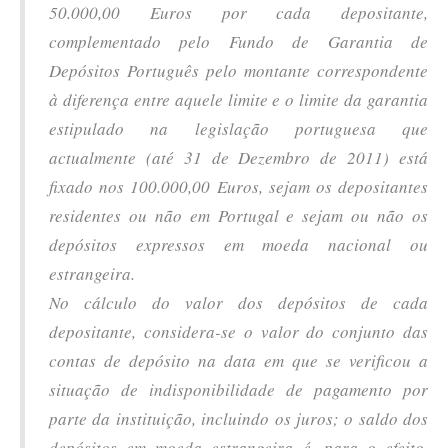
50.000,00 Euros por cada depositante,
complementado pelo Fundo de Garantia de
Depósitos Português pelo montante correspondente
à diferença entre aquele limite e o limite da garantia
estipulado na legislação portuguesa que
actualmente (até 31 de Dezembro de 2011) está
fixado nos 100.000,00 Euros, sejam os depositantes
residentes ou não em Portugal e sejam ou não os
depósitos expressos em moeda nacional ou
estrangeira.
No cálculo do valor dos depósitos de cada
depositante, considera-se o valor do conjunto das
contas de depósito na data em que se verificou a
situação de indisponibilidade de pagamento por
parte da instituição, incluindo os juros; o saldo dos
depósitos em moeda estrangeira é, para o efeito,