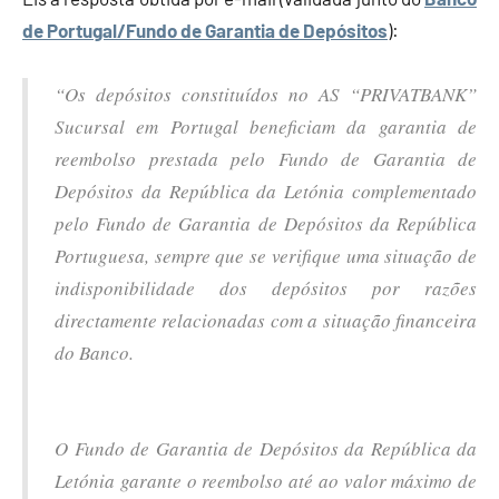
de Portugal/Fundo de Garantia de Depósitos
):
“Os depósitos constituídos no AS “PRIVATBANK”
Sucursal em Portugal beneficiam da garantia de
reembolso prestada pelo Fundo de Garantia de
Depósitos da República da Letónia complementado
pelo Fundo de Garantia de Depósitos da República
Portuguesa, sempre que se verifique uma situação de
indisponibilidade dos depósitos por razões
directamente relacionadas com a situação financeira
do Banco.
O Fundo de Garantia de Depósitos da República da
Letónia garante o reembolso até ao valor máximo de