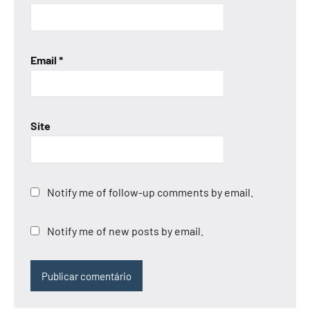
Email
*
Site
Notify me of follow-up comments by email.
Notify me of new posts by email.