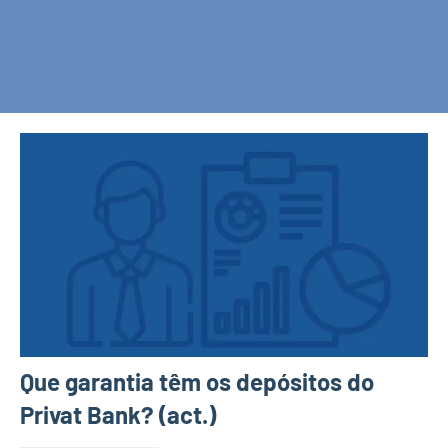
Que garantia têm os depósitos do
Privat Bank? (act.)