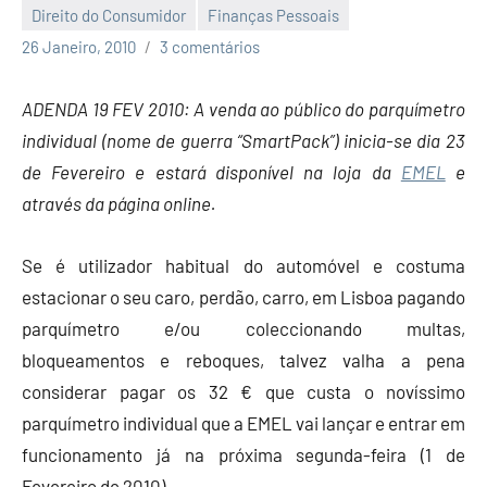
Direito do Consumidor
Finanças Pessoais
Economia
26 Janeiro, 2010
3 comentários
e
Finanças
ADENDA 19 FEV 2010: A venda ao público do parquímetro
individual (nome de guerra “SmartPack”) inicia-se dia 23
de Fevereiro e estará disponível na loja da
EMEL
e
através da página online.
Se é utilizador habitual do automóvel e costuma
estacionar o seu caro, perdão, carro, em Lisboa pagando
parquímetro e/ou coleccionando multas,
bloqueamentos e reboques, talvez valha a pena
considerar pagar os 32 € que custa o novíssimo
parquímetro individual que a EMEL vai lançar e entrar em
funcionamento já na próxima segunda-feira (1 de
Fevereiro de 2010).