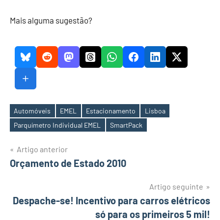
Mais alguma sugestão?
Automóveis
EMEL
Estacionamento
Lisboa
Etiquetas
Parquímetro Individual EMEL
SmartPack
Navegação
Artigo anterior
Orçamento de Estado 2010
de
artigos
Artigo seguinte
Despache-se! Incentivo para carros elétricos
só para os primeiros 5 mil!