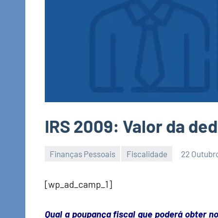
IRS 2009: Valor da de
Finanças Pessoais
Fiscalidade
22 Outubr
Economia
e
[wp_ad_camp_1]
Finanças
Qual a poupança fiscal que poderá obter n