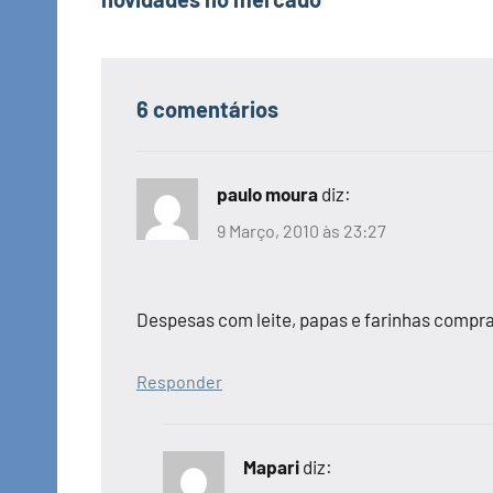
artigos
6 comentários
paulo moura
diz:
9 Março, 2010 às 23:27
Despesas com leite, papas e farinhas compr
Responder
Mapari
diz: