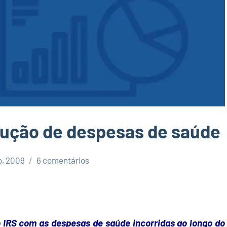
dução de despesas de saúde
o, 2009
6 comentários
o IRS com as despesas de saúde incorridas ao longo do