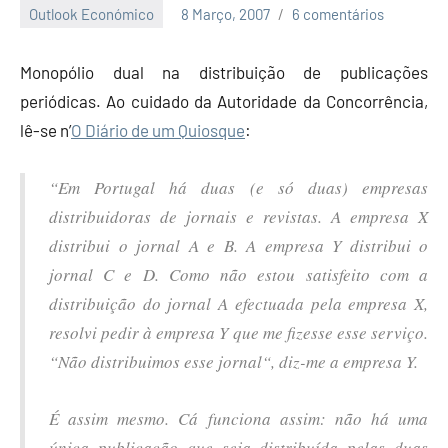
Outlook Económico
8 Março, 2007
6 comentários
Economia
e
Monopólio dual na distribuição de publicações
Finanças
periódicas. Ao cuidado da Autoridade da Concorrência,
lê-se n’
O Diário de um Quiosque
:
“Em Portugal há duas (e só duas) empresas
distribuidoras de jornais e revistas. A empresa X
distribui o jornal A e B. A empresa Y distribui o
jornal C e D. Como não estou satisfeito com a
distribuição do jornal A efectuada pela empresa X,
resolvi pedir à empresa Y que me fizesse esse serviço.
“
Não distribuimos esse jornal
“, diz-me a empresa Y.
É assim mesmo. Cá funciona assim: não há uma
única publicação que seja distribuída pelas duas