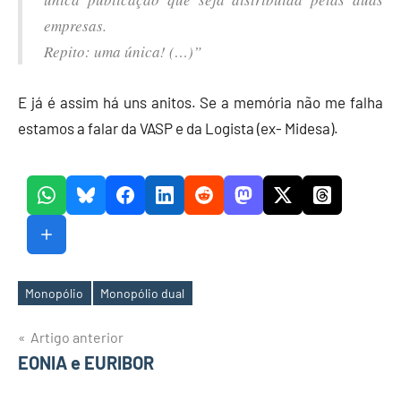
empresas.
Repito: uma única! (…)”
E já é assim há uns anitos. Se a memória não me falha
estamos a falar da VASP e da Logista (ex- Midesa).
Monopólio
Monopólio dual
Etiquetas
Navegação
Artigo anterior
EONIA e EURIBOR
de