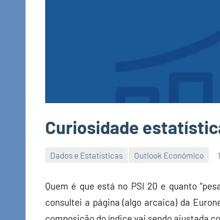
Curiosidade estatístic
Dados e Estatísticas
Outlook Económico
Economia
e
Quem é que está no PSI 20 e quanto “pesa”
Finanças
consultei a página (algo arcaica) da Euron
composição do índice vai sendo ajustada 