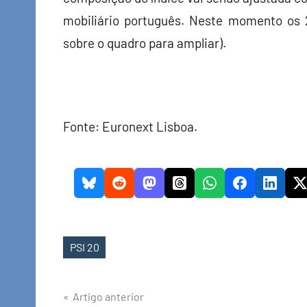
mobiliário português. Neste momento os 
sobre o quadro para ampliar).
Fonte: Euronext Lisboa.
PSI 20
Etiquetas
Navegação
Artigo anterior