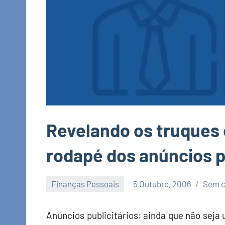
Revelando os truques 
rodapé dos anúncios p
Finanças Pessoais
5 Outubro, 2006
Sem c
Economia
e
Anúncios publicitários: ainda que não seja
Finanças