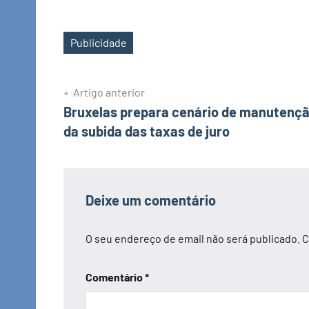
Publicidade
Etiquetas
Navegação
Artigo anterior
Bruxelas prepara cenário de manutenç
de
da subida das taxas de juro
artigos
Deixe um comentário
O seu endereço de email não será publicado.
C
Comentário
*