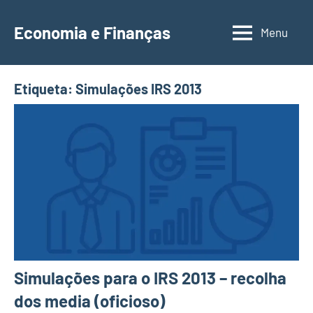
Saltar
para
Economia e Finanças
Menu
Depósitos
o
a
conteúdo
Prazo,
Etiqueta:
Simulações IRS 2013
IRS,
Finanças
Pessoais,
Calendários
Simulações para o IRS 2013 – recolha
dos media (oficioso)