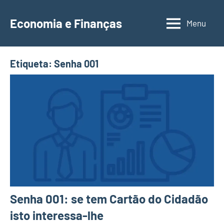
Saltar
para
Economia e Finanças
Menu
Depósitos
o
a
conteúdo
Prazo,
Etiqueta:
Senha 001
IRS,
Finanças
Pessoais,
Calendários
Senha 001: se tem Cartão do Cidadão
isto interessa-lhe