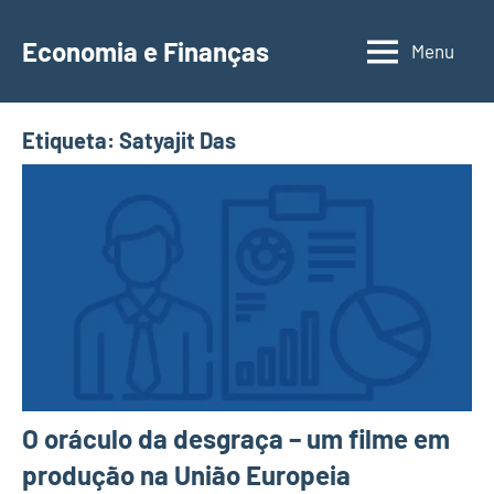
Saltar
para
Economia e Finanças
Menu
Depósitos
o
a
conteúdo
Prazo,
Etiqueta:
Satyajit Das
IRS,
Finanças
Pessoais,
Calendários
O oráculo da desgraça – um filme em
produção na União Europeia