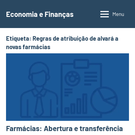
Saltar
para
Economia e Finanças
Menu
Depósitos
o
a
conteúdo
Prazo,
Etiqueta:
Regras de atribuição de alvará a
IRS,
novas farmácias
Finanças
Pessoais,
Calendários
Farmácias: Abertura e transferência