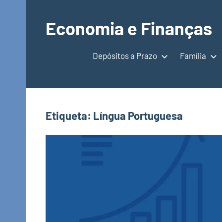
Saltar
para
Economia e Finanças
o
Depósitos
conteúdo
a
Depósitos a Prazo
Família
Prazo,
IRS,
Finanças
Pessoais,
Etiqueta:
Língua Portuguesa
Calendários