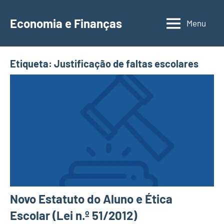
Saltar
para
Economia e Finanças
Menu
Depósitos
o
a
conteúdo
Prazo,
Etiqueta:
Justificação de faltas escolares
IRS,
Finanças
Pessoais,
Calendários
Novo Estatuto do Aluno e Ética
Escolar (Lei n.º 51/2012)