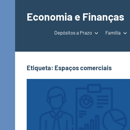
Saltar
para
Economia e Finanças
o
Depósitos
conteúdo
a
Depósitos a Prazo
Família
Prazo,
IRS,
Finanças
Pessoais,
Etiqueta:
Espaços comerciais
Calendários