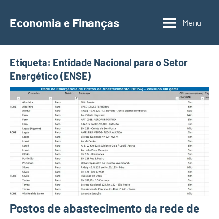
Saltar
para
Economia e Finanças
Menu
Depósitos
o
a
conteúdo
Prazo,
Etiqueta:
Entidade Nacional para o Setor
IRS,
Energético (ENSE)
Finanças
Pessoais,
Calendários
Postos de abastecimento da rede de