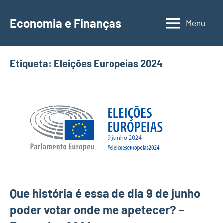
Saltar
para
Economia e Finanças
Menu
Depósitos
o
a
conteúdo
Prazo,
Etiqueta:
Eleições Europeias 2024
IRS,
Finanças
Pessoais,
Calendários
Que história é essa de dia 9 de junho
poder votar onde me apetecer? –