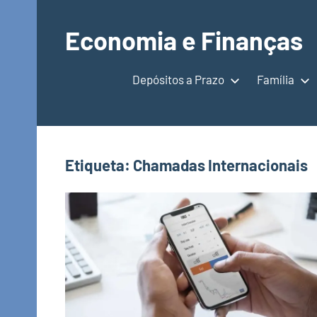
Saltar
para
Economia e Finanças
o
Depósitos
conteúdo
a
Depósitos a Prazo
Família
Prazo,
IRS,
Finanças
Pessoais,
Etiqueta:
Chamadas Internacionais
Calendários