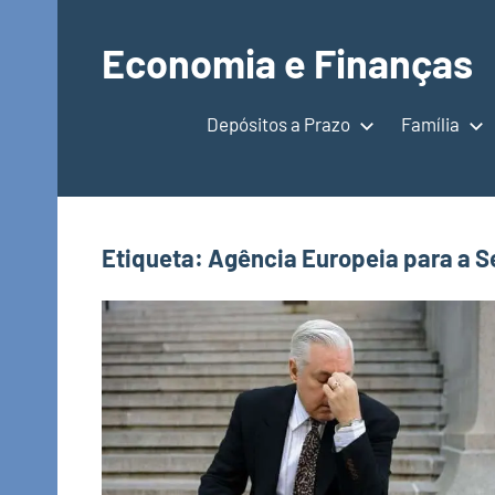
Saltar
para
Economia e Finanças
o
Depósitos
conteúdo
a
Depósitos a Prazo
Família
Prazo,
IRS,
Finanças
Pessoais,
Etiqueta:
Agência Europeia para a S
Calendários