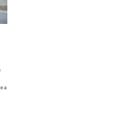
m
e a