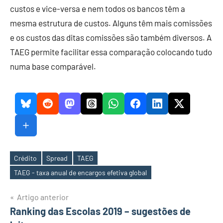
custos e vice-versa e nem todos os bancos têm a
mesma estrutura de custos. Alguns têm mais comissões
e os custos das ditas comissões são também diversos. A
TAEG permite facilitar essa comparação colocando tudo
numa base comparável.
Crédito
Spread
TAEG
Etiquetas
TAEG - taxa anual de encargos efetiva global
Navegação
Artigo anterior
Ranking das Escolas 2019 – sugestões de
de