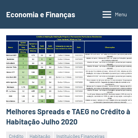
Saltar
para
Economia e Finanças
Menu
Depósitos
o
a
conteúdo
Prazo,
IRS,
Finanças
Pessoais,
Calendários
Melhores Spreads e TAEG no Crédito à
Habitação Julho 2020
Crédito
Habitação
Instituições Financeiras