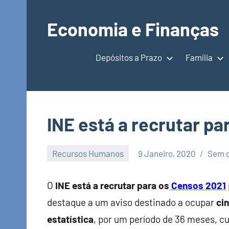
Saltar
para
Economia e Finanças
o
Depósitos
conteúdo
a
Depósitos a Prazo
Família
Prazo,
IRS,
Finanças
Pessoais,
INE está a recrutar pa
Calendários
Recursos Humanos
9 Janeiro, 2020
Sem 
Economia
e
O
INE está a recrutar para os
Censos 2021
Finanças
destaque a um aviso destinado a ocupar
ci
estatística
, por um período de 36 meses, cu