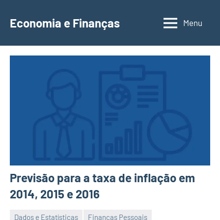
Saltar
para
Economia e Finanças
Menu
Depósitos
o
a
conteúdo
Prazo,
IRS,
Finanças
Pessoais,
Calendários
Previsão para a taxa de inflação em
2014, 2015 e 2016
Dados e Estatísticas
Finanças Pessoais