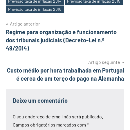
Previsão taxa de inflação 2014
Previsão taxa de inflação 2015
Etiquetas
Previsão taxa de inflação 2016
Navegação
Artigo anterior
Regime para organização e funcionamento
de
dos tribunais judiciais (Decreto-Lei n.º
artigos
49/2014)
Artigo seguinte
Custo médio por hora trabalhada em Portugal
é cerca de um terço do pago na Alemanha
Deixe um comentário
O seu endereço de email não será publicado.
Campos obrigatórios marcados com
*