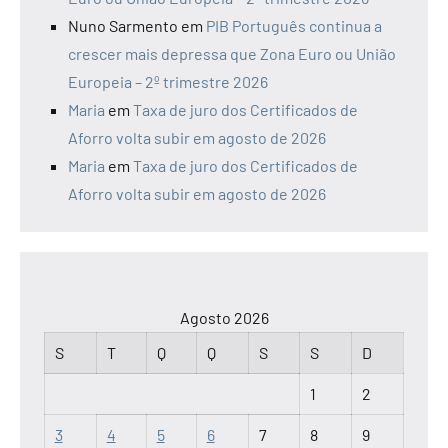
Nuno Sarmento
em
PIB Português continua a
crescer mais depressa que Zona Euro ou União
Europeia – 2º trimestre 2026
Maria
em
Taxa de juro dos Certificados de
Aforro volta subir em agosto de 2026
Maria
em
Taxa de juro dos Certificados de
Aforro volta subir em agosto de 2026
Agosto 2026
S
T
Q
Q
S
S
D
1
2
3
4
5
6
7
8
9