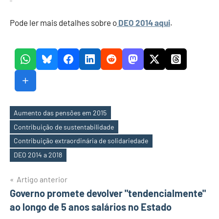
Pode ler mais detalhes sobre o
DEO 2014 aqui
.
Aumento das pensões em 2015
Contribuição de sustentabilidade
Etiquetas
Contribuição extraordinária de solidariedade
DEO 2014 a 2018
Navegação
Artigo anterior
Governo promete devolver "tendencialmente"
de
ao longo de 5 anos salários no Estado