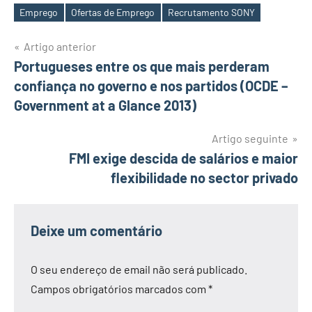
Emprego
Ofertas de Emprego
Recrutamento SONY
Etiquetas
Navegação
Artigo anterior
Portugueses entre os que mais perderam
de
confiança no governo e nos partidos (OCDE –
artigos
Government at a Glance 2013)
Artigo seguinte
FMI exige descida de salários e maior
flexibilidade no sector privado
Deixe um comentário
O seu endereço de email não será publicado.
Campos obrigatórios marcados com
*