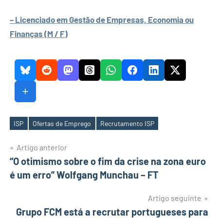
– Licenciado em Gestão de Empresas, Economia ou
Finanças (M / F)
ISP
Ofertas de Emprego
Recrutamento ISP
Etiquetas
Navegação
Artigo anterior
“O otimismo sobre o fim da crise na zona euro
de
é um erro” Wolfgang Munchau – FT
artigos
Artigo seguinte
Grupo FCM está a recrutar portugueses para