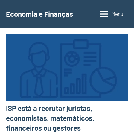
Saltar
para
Economia e Finanças
Menu
Depósitos
o
a
conteúdo
Prazo,
IRS,
Finanças
Pessoais,
Calendários
ISP está a recrutar juristas,
economistas, matemáticos,
financeiros ou gestores