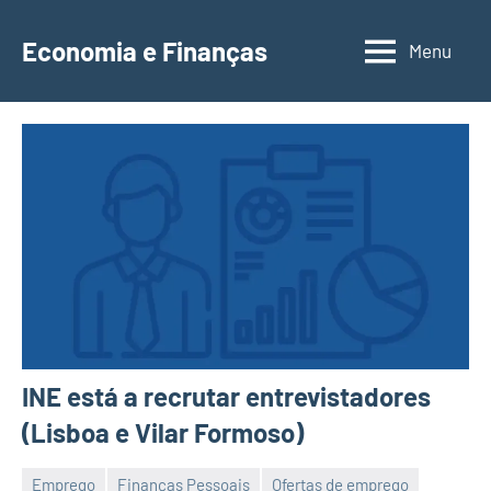
Saltar
para
Economia e Finanças
Menu
Depósitos
o
a
conteúdo
Prazo,
IRS,
Finanças
Pessoais,
Calendários
INE está a recrutar entrevistadores
(Lisboa e Vilar Formoso)
Emprego
Finanças Pessoais
Ofertas de emprego