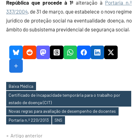
República que procede à 1ª
alteração à
Portaria n.º
337/2004
, de 31 de março, que estabelece o novo regime
jurídico de proteção social na eventualidade doença, no
âmbito do subsistema previdencial de segurança social.
Baixa Médica
Certificado de incapacidade temporária para o trabalho por
estado de doença (CIT)
Etiquetas
Novas regras para avaliação de desempenho de docentes
Portaria n.º 220/2013
SNS
Navegação
Artigo anterior