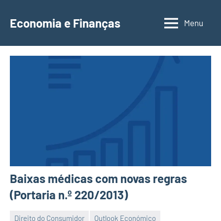
Saltar
para
Economia e Finanças
Menu
Depósitos
o
a
conteúdo
Prazo,
IRS,
Finanças
Pessoais,
Calendários
Baixas médicas com novas regras
(Portaria n.º 220/2013)
Direito do Consumidor
Outlook Económico