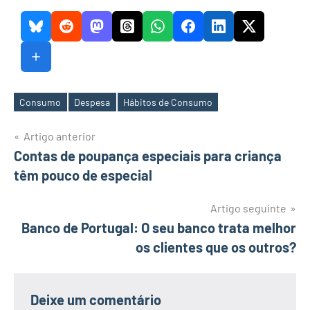
Consumo
Despesa
Hábitos de Consumo
Etiquetas
Navegação
Artigo anterior
Contas de poupança especiais para criança
de
têm pouco de especial
artigos
Artigo seguinte
Banco de Portugal: O seu banco trata melhor
os clientes que os outros?
Deixe um comentário