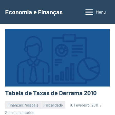
Saltar
para
Economia e Finanças
Menu
Depósitos
o
a
conteúdo
Prazo,
IRS,
Finanças
Pessoais,
Calendários
Tabela de Taxas de Derrama 2010
Finanças Pessoais
Fiscalidade
10 Fevereiro, 2011
Economia
Sem comentários