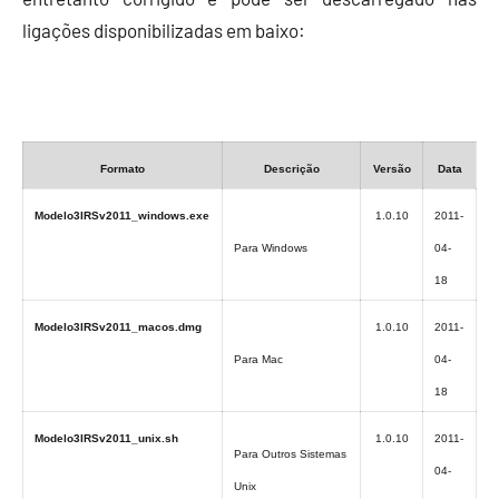
ligações disponibilizadas em baixo:
Formato
Descrição
Versão
Data
Modelo3IRSv2011_windows.exe
1.0.10
2011-
Para Windows
04-
18
Modelo3IRSv2011_macos.dmg
1.0.10
2011-
Para Mac
04-
18
Modelo3IRSv2011_unix.sh
1.0.10
2011-
Para Outros Sistemas
04-
Unix