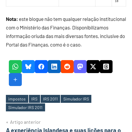
18
Nota:
este blogue não tem qualquer relação institucional
com o Ministério das Finanças. Disponibilizamos
informação oriuda das mais diversas fontes, inclusive do
Portal das Finanças, como é o caso.
impostos
IRS
IRS 2011
Simulador IRS
Etiquetas
Simulador IRS 2011
Navegação
Artigo anterior
A experiência Islandesa e suas lições para o