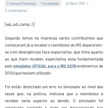
Finanças Pessoais
Fiscalidade
22 Abril, 2011
Economia
3 comentários
e
Finanças
[wp_ad_camp_1]
Segundo lemos na imprensa vários contribuintes que
começaram já a receber o reembolso do IRS depararam-
se com divergências face expectativa que tinha quanto
ao que iriam receber, expectativa essa fundamentada
pelo
simulador OFICIAL para o IRS 2011
(rendimentos de
2010) que haviam utilizado.
Foi então detectado um erro no simulador ao nível das
taxas que, na prática, indicava que o reembolso a
receber seria superior ao devido. O simulador foi
entretanto corrigido e pode ser descarregado nas