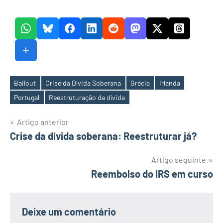
Bailout
Crise da Dívida Soberana
Grécia
Irlanda
Etiquetas
Portugal
Reestruturação da dívida
Navegação
Artigo anterior
Crise da dívida soberana: Reestruturar já?
de
artigos
Artigo seguinte
Reembolso do IRS em curso
Deixe um comentário