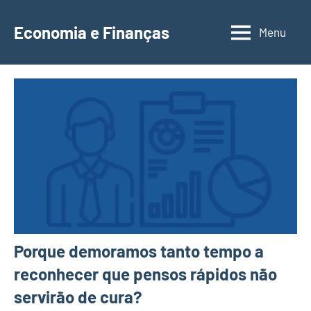
Saltar
para
Economia e Finanças
Menu
Depósitos
o
a
conteúdo
Prazo,
IRS,
Finanças
Pessoais,
Calendários
Porque demoramos tanto tempo a
reconhecer que pensos rápidos não
servirão de cura?