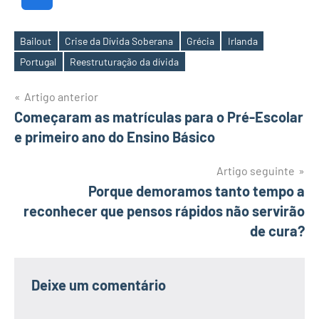
Bailout
Crise da Dívida Soberana
Grécia
Irlanda
Etiquetas
Portugal
Reestruturação da dívida
Navegação
Artigo anterior
Começaram as matrículas para o Pré-Escolar
de
e primeiro ano do Ensino Básico
artigos
Artigo seguinte
Porque demoramos tanto tempo a
reconhecer que pensos rápidos não servirão
de cura?
Deixe um comentário