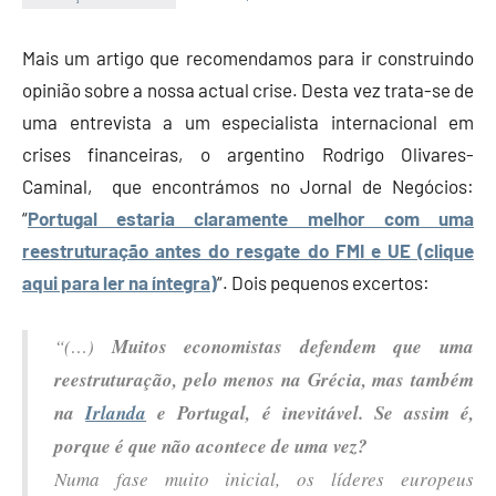
Economia
e
Mais um artigo que recomendamos para ir construindo
Finanças
opinião sobre a nossa actual crise. Desta vez trata-se de
uma entrevista a um especialista internacional em
crises financeiras, o argentino Rodrigo Olivares-
Caminal, que encontrámos no Jornal de Negócios:
“
Portugal estaria claramente melhor com uma
reestruturação antes do resgate do FMI e UE (clique
aqui para ler na íntegra)
“. Dois pequenos excertos:
“(…)
Muitos economistas defendem que uma
reestruturação, pelo menos na Grécia, mas também
na
Irlanda
e Portugal, é inevitável. Se assim é,
porque é que não acontece de uma vez?
Numa fase muito inicial, os líderes europeus