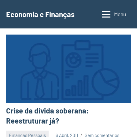
Saltar
para
Economia e Finanças
Menu
Depósitos
o
a
conteúdo
Prazo,
IRS,
Finanças
Pessoais,
Calendários
Crise da dívida soberana:
Reestruturar já?
Finanças Pessoais
16 Abril, 2011
Sem comentários