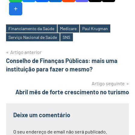
Financiamento da Saúde
Medicare
Paul Krugman
Etiquetas
Serviço Nacional de Saúde
SNS
Navegação
Artigo anterior
Conselho de Finanças Públicas: mais uma
de
instituição para fazer o mesmo?
artigos
Artigo seguinte
Abril mês de forte crescimento no turismo
Deixe um comentário
O seu endereço de email não será publicado.