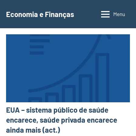
Saltar
para
Economia e Finanças
Menu
Depósitos
o
a
conteúdo
Prazo,
IRS,
Finanças
Pessoais,
Calendários
EUA – sistema público de saúde
encarece, saúde privada encarece
ainda mais (act.)