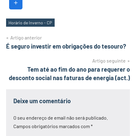
Horário de Inverno - CP
Etiquetas
Navegação
Artigo anterior
É seguro investir em obrigações do tesouro?
de
artigos
Artigo seguinte
Tem até ao fim do ano para requerer o
desconto social nas faturas de energia (act.)
Deixe um comentário
O seu endereço de email não será publicado.
Campos obrigatórios marcados com
*