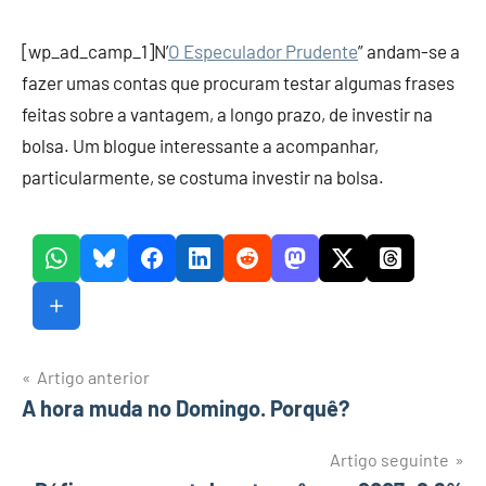
e
Finanças
[wp_ad_camp_1]N’
O Especulador Prudente
” andam-se a
fazer umas contas que procuram testar algumas frases
feitas sobre a vantagem, a longo prazo, de investir na
bolsa. Um blogue interessante a acompanhar,
particularmente, se costuma investir na bolsa.
Navegação
Artigo anterior
A hora muda no Domingo. Porquê?
de
artigos
Artigo seguinte