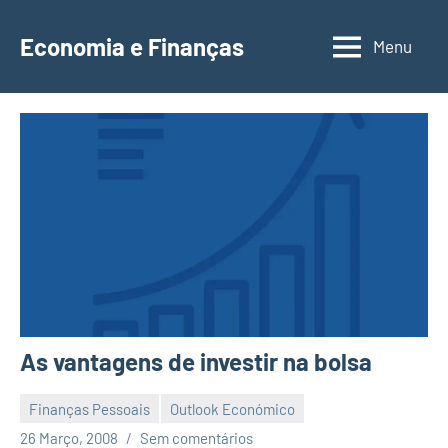
Saltar
para
Economia e Finanças
Menu
Depósitos
o
a
conteúdo
Prazo,
IRS,
Finanças
Pessoais,
Calendários
As vantagens de investir na bolsa
Finanças Pessoais
Outlook Económico
Economia
26 Março, 2008
Sem comentários