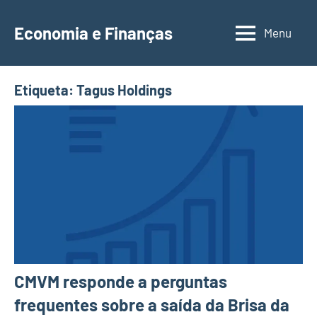
Saltar
para
Economia e Finanças
Menu
Depósitos
o
a
conteúdo
Prazo,
Etiqueta:
Tagus Holdings
IRS,
Finanças
Pessoais,
Calendários
CMVM responde a perguntas
frequentes sobre a saída da Brisa da