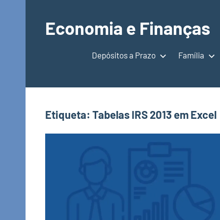
Saltar
para
Economia e Finanças
o
Depósitos
conteúdo
a
Depósitos a Prazo
Família
Prazo,
IRS,
Finanças
Pessoais,
Etiqueta:
Tabelas IRS 2013 em Excel
Calendários