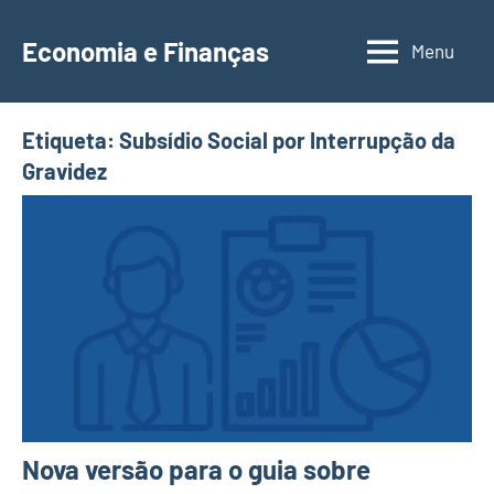
Saltar
para
Economia e Finanças
Menu
Depósitos
o
a
conteúdo
Prazo,
Etiqueta:
Subsídio Social por Interrupção da
IRS,
Gravidez
Finanças
Pessoais,
Calendários
Nova versão para o guia sobre