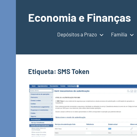
Saltar
para
Economia e Finanças
o
Depósitos
conteúdo
a
Depósitos a Prazo
Família
Prazo,
IRS,
Finanças
Pessoais,
Etiqueta:
SMS Token
Calendários