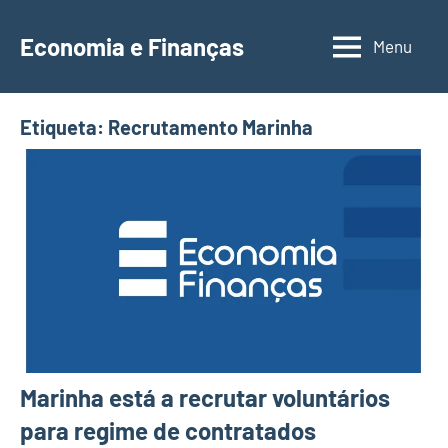
Saltar
para
Economia e Finanças
Menu
Depósitos
o
a
conteúdo
Prazo,
Etiqueta:
Recrutamento Marinha
IRS,
Finanças
Pessoais,
Calendários
Marinha está a recrutar voluntários
para regime de contratados