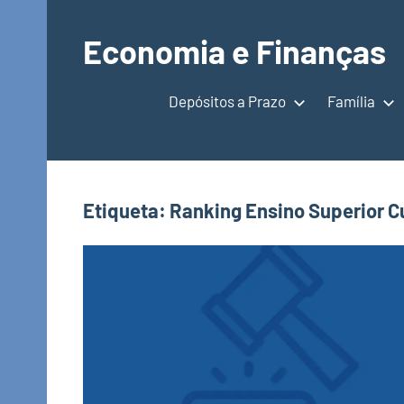
Saltar
para
Economia e Finanças
o
Depósitos
conteúdo
a
Depósitos a Prazo
Família
Prazo,
IRS,
Finanças
Pessoais,
Etiqueta:
Ranking Ensino Superior C
Calendários